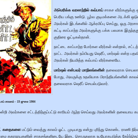
அமெரிக்க வரலாற்றில் கவ்பாய்
சாகச வீரர்களுக்கு 
பெரிய பங்கு உண்டு. பூர்வ குடிமக்களை அடக்கி ஒடு
அவர்கள் இடங்களில் ஆக்ரமிப்பு செய்து, ஒரு அரச
கட்டி காப்பாற்ற அவர்களுக்கு பக்க பலமாக இருந்தத
குதிரை ஓட்டிகள்தான்.
நாட்டை காப்பாற்ற போர்கள வீரர்கள் என்றால், சட்
நாட்ட அவர்கள் நம்பியது ஷெரீப், மார்ஷல் என்ற பதவ
அவர்கள் நியமித்த கவ்பாய் வீரர்களையே.
மார்ஷல் என்பவர் மாநிலங்களின்
தலைவராக செயலாற்
போது, அவருக்கு உதவியாக பிராந்தியங்களின் காவல
தலைவராக ஷெரீப் செயல்படுவார்.
பாய் சாகஸம் - 15 ஜுலை 1984
ன்றி அவர்களை சட்டத்திற்குப்பட்டு காரியம் ஆற்ற செய்வது அவர்களின் தலையாய 
்ட் கதைகளை
மட்டும் வைத்து காலம் ஓட்ட முடியாது என்று புரிந்து கொண்ட ராணி நிர்
ன்மை கதாநாயகனின் சாகசங்களிடையே இடை சொருகலாக உபயோகபடுத்த தேர்ந்தெ