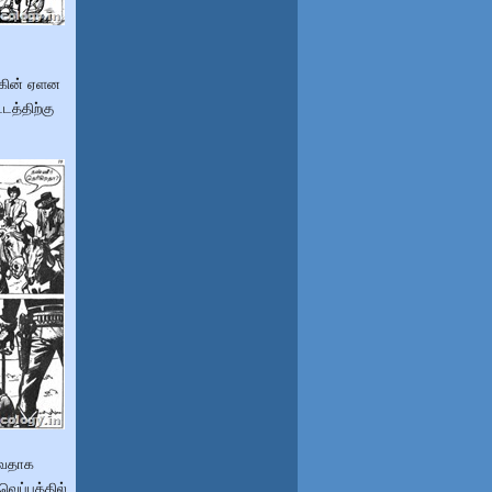
க்கின் ஏளன
டத்திற்கு
ுவதாக
 வெப்பத்தில்