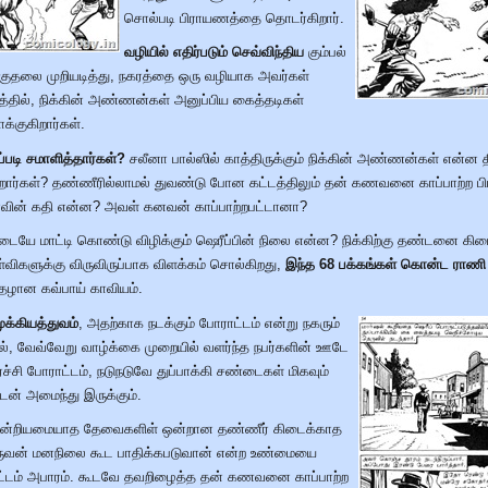
சொல்படி பிராயணத்தை தொடர்கிறார்.
வழியில் எதிர்படும் செவ்விந்திய
கும்பல்
்குதலை முறியடித்து, நகரத்தை ஒரு வழியாக அவர்கள்
த்தில், நிக்கின் அண்ணன்கள் அனுப்பிய கைத்தடிகள்
்குகிறார்கள்.
படி சமாளித்தார்கள்?
சலீனா பால்ஸில் காத்திருக்கும் நிக்கின் அண்ணன்கள் என்ன த
கிறார்கள்? தண்ணீரில்லாமல் துவண்டு போன கட்டத்திலும் தன் கணவனை காப்பாற்ற பி
ராவின் கதி என்ன? அவள் கனவன் காப்பாற்றபட்டானா?
டையே மாட்டி கொண்டு விழிக்கும் ஷெரீப்பின் நிலை என்ன? நிக்கிற்கு தண்டனை கி
்விகளுக்கு விருவிருப்பாக விளக்கம் சொல்கிறது,
இந்த 68 பக்கங்கள் கொன்ட ராணி 
ழான கவ்பாய் காவியம்.
க்கியத்துவம்
, அதற்காக நடக்கும் போராட்டம் என்று நகரும்
், வேவ்வேறு வாழ்க்கை முறையில் வளர்ந்த நபர்களின் ஊடே
்ச்சி போராட்டம், நடுநடுவே துப்பாக்கி சண்டைகள் மிகவும்
டன் அமைந்து இருக்கும்.
ன்றியமையாத தேவைகளிள் ஒன்றான தண்ணீர் கிடைக்காத
ஒருவன் மனநிலை கூட பாதிக்கபடுவான் என்ற உண்மையை
கட்டம் அபாரம். கூடவே தவறிழைத்த தன் கணவனை காப்பாற்ற