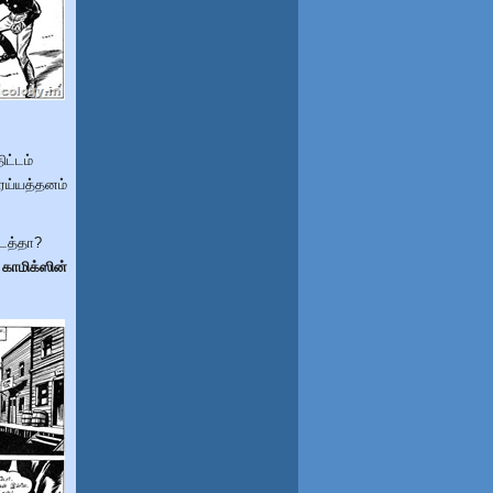
ிட்டம்
ரய்யத்தனம்
டைத்தா?
காமிக்ஸின்