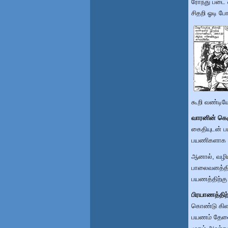
ரோந்து படை வ
சிதறி ஓடி ப
கூறி வண்டிய
வாரனின் கெஞ
கைதியுடன் ப
பயணிகளாக கொ
ஆனால், வழிய
பாலைவனத்தின
பயணத்திற்கு
பிரயாணத்தி
கொண்டு கிளம்
பயணம் தேவை