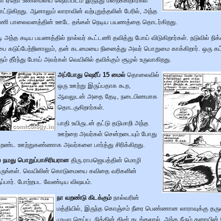
ள் ஏதோ உண்மையை ஷெரீப்பிடம் இருந்து மறைக்கிறார்கள்
ட்டுகிறது. ஆனாலும் லாராவின் வற்புறுத்தலின் பேரில், அந்த
ட்டணி பாலைவனத்தின் ஊடே தங்கள் நெடிய பயணத்தை தொடர்கிறது.
படி அந்த கடிய பயணத்தில் நால்வர் கூட்டணி தவித்து போய் விடுகிறார்கள். நடுவில் நி
்பை கடுப்பேற்றினாலும், தன் கடமையை நினைத்து அவர் பொறுமை காக்கிறார். ஒரு கட்
ம் தீர்ந்து போய் அவர்கள் வெயிலில் தவிக்கும் சூழல் உருவாகிறது.
அப்போது ஷெரீப் 15 மைல்
தொலைவில்
ஒரு ஊற்று இருப்பதாக கூற,
ஆவலுடன் அதை தேடி, நடைபிணமாக
தொடருகிறார்கள்.
பாதி உயிருடன் தட்டு தடுமாறி அந்த
ஊற்றை அவர்கள் சென்றடையும் போது
வறண்ட ஊற்றுகண்ணாக அவர்களை பார்த்து சிரிக்கிறது.
ல் நமது பொறுப்பாசிரியரான
திரு.ராமஜெயத்தின் மொழி
பாருங்கள். வெயிலின் கொடுமையை கவிதை வரிகளின்
ருப்பார். போற்றபட வேண்டிய விஷயம்.
நா வறண்டு கிடக்கும்
நால்வரின்
மத்தியில், இருந்த கொஞ்சம் நீரை பெண்ணான லாராவுக்கு தர
முடிவு செய்ய, நிக்கின் திடீர் தடங்கலால், அந்த நீரும் தரையின்