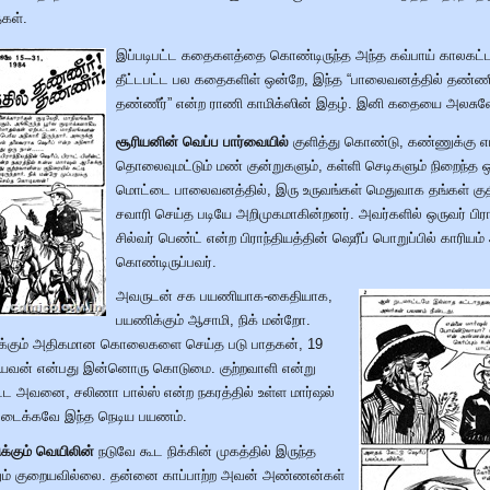
கள்.
இப்படிபட்ட கதைகளத்தை கொண்டிருந்த அந்த கவ்பாய் காலகட்ட
தீட்டபட்ட பல கதைகளிள் ஒன்றே, இந்த “பாலைவனத்தில் தண்ணீ
தண்ணீர்” என்ற ராணி காமிக்ஸின் இதழ். இனி கதையை அலசுவ
சூரியனின் வெப்ப பார்வையில்
குளித்து கொண்டு, கண்ணுக்கு எட
தொலைவுமட்டும் மண் குன்றுகளும், கள்ளி செடிகளும் நிறைந்த 
மொட்டை பாலைவனத்தில், இரு உருவங்கள் மெதுவாக தங்கள் குத
சவாரி செய்த படியே அறிமுகமாகின்றனர். அவர்களில் ஒருவர் பிராட
சில்வர் பெண்ட் என்ற பிராந்தியத்தின் ஷெரீப் பொறுப்பில் காரியம்
கொண்டிருப்பவர்.
அவருடன் சக பயணியாக-கைதியாக,
பயணிக்கும் ஆசாமி, நிக் மன்றோ.
30க்கும் அதிகமான கொலைகளை செய்த படு பாதகன், 19
பியவன் என்பது இன்னொரு கொடுமை. குற்றவாளி என்று
பட்ட அவனை, சலிணா பால்ஸ் என்ற நகரத்தில் உள்ள மார்ஷல்
்படைக்கவே இந்த நெடிய பயணம்.
ிக்கும் வெயிலின்
நடுவே கூட நிக்கின் முகத்தில் இருந்த
்றும் குறையவில்லை. தன்னை காப்பாற்ற அவன் அண்ணன்கள்