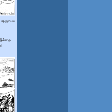
தன் ஆளுமைய
 இல்லாத
ள்