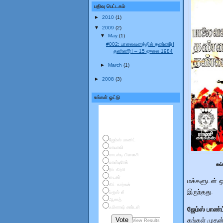
பதிவு பெட்டகம்
►
2010
(1)
▼
2009
(2)
▼
May
(1)
#002: பாலைவனத்தில் தண்ணீர்!
தண்ணீர்! – 15 ஜுலை 1984
►
March
(1)
►
2008
(3)
உங்கள் ஓட்டு
உங்கள் மனம் கவர்ந்த
கதாநாயகர்கள்
ஜேம்ஸ் பாண்ட்
மாயாவி
மாடஸ்டி பிளைசி
மான்டிரேக்
கவ்
ரிப் கிர்பி
டைகர்
மக்களுடன் ஒ
கிட் கார்சன்
இருந்தது.
ப்ரூஸ் லீ
ஆசாத்
ஃபிளாஷ் கார்டன்
ஜேம்ஸ் பாண
Vote
தங்கள் முத
View Results