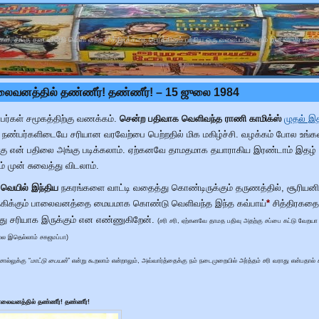
கள், தங்கு தடையின்றி வெளி வந்த சித்திரக்கதை பொக்கிஷம் பற்றிய ஒரு வலைப்பதிவு. நம் இள வயது எண்
லைவனத்தில் தண்ணீர்! தண்ணீர்! – 15 ஜுலை 1984
பர்கள் சமூகத்திற்கு வணக்கம்.
சென்ற பதிவாக வெளிவந்த ராணி காமிக்ஸ்
முதல் இ
 நண்பர்களிடையே சரியான வரவேற்பை பெற்றதில் மிக மகிழ்ச்சி. வழக்கம் போல உங்க
்கு என் பதிலை அங்கு படிக்கலாம். ஏற்கனவே தாமதமாக தயாராகிய இரண்டாம் இதழ் வ
் முன் சுவைத்து விடலாம்.
் வெயில் இந்திய
நகரங்களை வாட்டி வதைத்து கொண்டிருக்கும் தருணத்தில், சூரியனி
*
 தகிக்கும் பாலைவனத்தை மையமாக கொண்டு வெளிவந்த இந்த கவ்பாய்
சித்திரகத
து சரியாக இருக்கும் என எண்ணுகிறேன்.
(சரி சரி, ஏற்கனவே தாமத பதிவு அதற்கு சப்பை கட்டு வேறயா
ல்ல இதெல்லாம் சகஜமப்பா)
ல்லுக்கு “
மாட்டு பையன்
” என்று கூறலாம் என்றாலும், அவ்வார்த்தைக்கு நம் நடைமுறையில் அர்த்தம் சரி வராது என்பதால் 
ாலைவனத்தில் தண்ணீர்! தண்ணீர்!