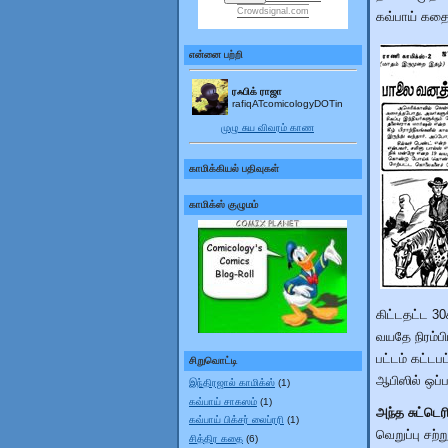
Crowdsignal.com
கவ்பாய் கதை
என்னை பற்றி
ரஃபிக் ராஜா
rafiqATcomicologyDOTin
முழு சுய விவரம் காண
காமிக்கியல் பதிவுகள்
காமிக்ஸ் குழுமம்
கிட்டதட்ட 
வயதே நிரம்
பட்டம் கட்ட
சிறுவொட்டி
ஆபிஸில் ஒப
இந்திரஜால் காமிக்ஸ்
(1)
கவ்பாய் சாகஸம்
(1)
அந்த சுட்டெர
கவ்பாய் பிக்சர் லைப்ரரி
(1)
வெறுப்பு சற
சித்திர கதை
(6)