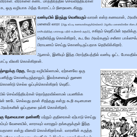
ீரர்கள். வீரர்களை கண்ட மாத்திரத்தில் செவ்விந்தியர்கள்
ோக, ஒரு வழியாக அந்த போராட்டம் நிறைவடைகிறது.
வண்டியில் இருந்து வெளிவரும்
வாரன் என்ற கணவான், அவரி
மனைவி லாரா
(அது எப்படி கணவான்களுக்கெல்லாம் அழகிய மனைவிகளே கிடைக்க
, சகிதம் ஷெரீப்பின் உதவிக்கு
ரகசியத்திற்கு யாராவது பதில் கூறினால் தகும்)
தெரிவித்து கொள்கிறார், கூடவே அவர்களும் சலீனா பாக்ஸுக்
பிராயணம் செய்து கொண்டிருப்பதாக தெரிவிக்கிறார்.
ஆனால், இனியும் இந்த பிராந்தியத்தில் வண்டி ஓட்ட போவதில
ோட்டி விலகி கொள்கிறான்.
்சலுக்கு பிறகு
, வேறு வழியில்லாமல், ஏற்கனவே ஒரு
யனித்து கொண்டிருந்தாலும், இவர்களையும் துணை
ண்டு செல்ல ஒப்புக்கொள்கிறார் ஷெரீப்.
ில் செவ்விந்தியர்கள் தொந்தரவில்லாமல் பயணிக்க
் ஊடே செல்வது தான் சிறந்தது என்று கூறி கடினமான
 அவர்களின் ஒப்புதலை நல்கி கொள்கிறார்.
ற்கு தேவையான தண்ணீர்
மற்றும் குதிரைகள் ஏற்பாடு செய்து
பும் வேளையில், லாராவும் வாரனும் தங்களுக்குள் இந்த
தானா என்று வினவி கொள்கிறார்கள். வாரனின் கருத்த