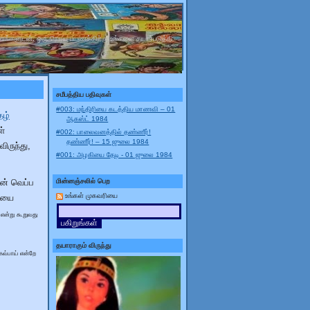
ணங்களுடன், ஒரு நெடிய பயணத்திற்கு உங்களை தயார்படுத்தி
சமீபத்திய பதிவுகள்
#003: மந்திரியை கடத்திய மாணவி – 01
தழ்
ஆகஸ்ட் 1984
ள்
#002: பாலைவனத்தில் தண்ணீர்!
தண்ணீர்! – 15 ஜுலை 1984
ிருந்து,
#001: அழகியை தேடி - 01 ஜுலை 1984
மின்னஞ்சலில் பெற
ன் வெப்ப
உங்கள் முகவரியை
ையை
 என்று கூறுவது
தயாராகும் விருந்து
கவ்பாய் என்றே