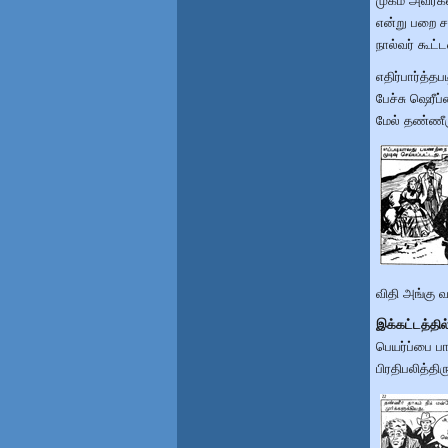
முகம் அவர்க
என்று பறை சா
நால்வர் கூ
எதிர்பார்த்த
பேச்சு ஷெரீப
மேல் தண்ணீரு
விதி அங்கு 
இக்கட்டத்தி
பெயர்ப்பை 
பிரதிபலித்தி