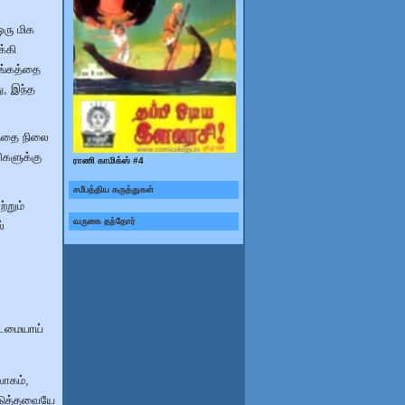
ஒரு மிக
க்கி
ாங்கத்தை
ு, இந்த
டத்தை நிலை
ிகளுக்கு
ராணி காமிக்ஸ் #4
சமீபத்திய கருத்துகள்
றும்
வருகை தந்தோர்
்
கடமையாய்
வாகம்,
டுத்தவையே