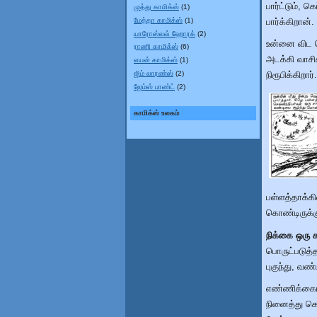
பார்ட்டும், க
முத்து காமிக்ஸ்
(1)
மேத்தா காமிக்ஸ்
(1)
பார்க்கிறான்.
யாரோஸ்லவ் ஹோரக்
(2)
உன்னை விட 
ராணி காமிக்ஸ்
(6)
அடக்கி வாசி
லயன் காமிக்ஸ்
(1)
ஜிம் லாரண்ஸ்
(2)
நிரூபிக்கிறார்.
ஜேம்ஸ் பாண்ட்
(2)
காமிக்ஸ் உலகம்
பள்ளத்தாக்கி
கொண்டிருக்க
நிக்கை ஒரு 
பொருட்படுத்த
புகுந்து, வண
எண்ணிக்கையி
நினைத்து கொ