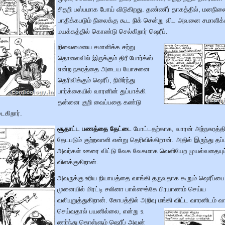
சிதறி பஸ்பமாக போய் விடுகிறது. தண்ணீர் தாகத்தில், மனநில
பாதிக்கபடும் நிலைக்கு கூட நிக் சென்று விட அவனை சமாளிக்
மயக்கத்தில் கொண்டு செல்கிறார் ஷெரீப்.
நிலைமையை சமாளிக்க சற்று
தொலைவில் இருக்கும் திரீ போர்க்ஸ்
என்ற நகரத்தை அடைய யோசனை
தெரிவிக்கும் ஷெரீப், நிமிர்ந்து
பார்க்கையில் வாரனின் துப்பாக்கி
தன்னை குறி வைப்பதை கண்டு
ைகிறார்.
சூதாட்ட பணத்தை தேட்டை
போட்டதற்காக, வாரன் அந்நகரத்தி
தேடபடும் குற்றவாளி என்று தெரிவிக்கிறான். அதில் இருந்து தப
அவர்கள் ஊரை விட்டு வேக வேகமாக வெளியேற முயல்வதையும
விளக்குகிறான்.
அவருக்கு உரிய நியாயத்தை வாங்கி தருவதாக கூறும் ஷெரீப்பை 
முனையில் மிரட்டி சலினா பால்ஸுக்கே பிரயாணம் செய்ய
வலியுறுத்துகிறான். கோபத்தில் அறிவு மங்கி விட்ட வாரனிடம் வ
செய்வதால் பயனில்லை, என்று உ
ணர்ந்து கொள்ளும் ஷெரீப் அவன்