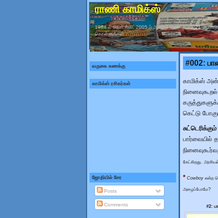
ராணி காமிக்ஸ்
1984 ல் தொடங்கி, 2005 ம் ஆண்டு வரை, சுமார் 21 ஆண்டு
கொள்ளுங்கள்.
#002: பா
வருகை கணக்கு
காமிக்ஸ் அன்
காமிக்ஸ் ரசிகர்கள்
நினைவுகூறல்
கருத்துகளுக
கெட்டு போகும
சுட்டெரிக்கும
பார்வையில்
நினைவுகூர்வ
கேட்கிறது. அரசிய
*
ஜோதியில் சேர
Cowboy
என்ற சொ
அழைப்போமே?
Posts
Comments
#2: ப