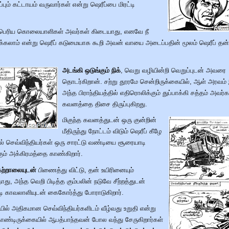
ெப்பும் கட்டாயம் வருவார்கள் என்று ஷெரீப்பை மிரட்டி
பெரிய கொலையாளிகள் அவர்கள் கிடையாது, எனவே நீ
க்கலாம் என்று ஷெரீப் கடுமையாக கூறி அவன் வாயை அடைப்பதின் மூலம் ஷெரீப் 
அடங்கி ஒடுங்கும் நிக்
, வெறு வழியின்றி வெறுப்புடன் அவரை
தொடர்கிறான். சற்று தூரமே சென்றிருக்கையில், ஆள் அரவம்
அந்த பிராந்தியத்தில் எதிரொலிக்கும் துப்பாக்கி சத்தம் அவர்க
கவனத்தை திசை திருப்புகிறது.
மிகுந்த கவனத்துடன் ஒரு குன்றின்
மீதிருந்து நோட்டம் விடும் ஷெரீப் கீழே
ல் செவ்விந்தியர்கள் ஒரு சாரட்டு வண்டியை சூரையாடி
ும் அக்கிரமத்தை காண்கிறார்.
கற்றாலையுடன்
பிணைத்து விட்டு, தன் உயிரினையும்
ாது, அந்த வெறி பிடித்த கும்பலின் நடுவே சீற்றத்துடன்
்டி காவலாளியுடன் கைகோர்த்து போராடுகிறார்.
ல் அதிகமான செவ்விந்தியர்களிடம் வீழ்வது உறுதி என்று
ண்டிருக்கையில் ஆபத்பாந்தவன் போல வந்து சேருகிறார்கள்