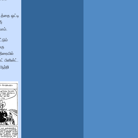
த்தை ஒட்டி
ர்
ோம்.
்டும்
ஒரு
ிரையில்
் பிளின்ட்.
 ஆற்றி