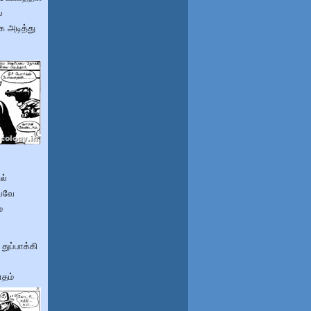
ை
க அடித்து
ல்
்பவே
்
துப்பாக்கி
ாதம்