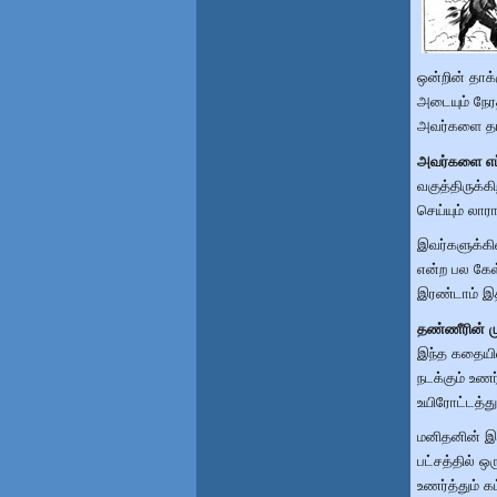
ஒன்றின் தாக
அடையும் நேர
அவர்களை தாக
அவர்களை எப்
வகுத்திருக்
செய்யும் லா
இவர்களுக்கி
என்ற பல கேள
இரண்டாம் இத
தண்ணீரின் மு
இந்த கதையில
நடக்கும் உணர
உயிரோட்டத்து
மனிதனின் இ
பட்சத்தில் 
உணர்த்தும் 