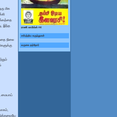
ஒரு மிக
க்கி
ாங்கத்தை
ு, இந்த
ராணி காமிக்ஸ் #4
சமீபத்திய கருத்துகள்
டத்தை நிலை
வருகை தந்தோர்
ிகளுக்கு
றும்
்
கடமையாய்
வாகம்,
டுத்தவையே