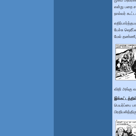
முகம் அவர்க
என்று பறை சா
நால்வர் கூ
எதிர்பார்த்த
பேச்சு ஷெரீப
மேல் தண்ணீரு
விதி அங்கு 
இக்கட்டத்தி
பெயர்ப்பை 
பிரதிபலித்தி