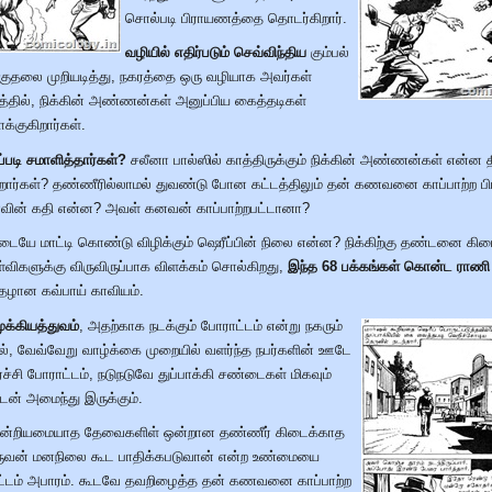
சொல்படி பிராயணத்தை தொடர்கிறார்.
வழியில் எதிர்படும் செவ்விந்திய
கும்பல்
்குதலை முறியடித்து, நகரத்தை ஒரு வழியாக அவர்கள்
த்தில், நிக்கின் அண்ணன்கள் அனுப்பிய கைத்தடிகள்
்குகிறார்கள்.
படி சமாளித்தார்கள்?
சலீனா பால்ஸில் காத்திருக்கும் நிக்கின் அண்ணன்கள் என்ன த
கிறார்கள்? தண்ணீரில்லாமல் துவண்டு போன கட்டத்திலும் தன் கணவனை காப்பாற்ற பி
ராவின் கதி என்ன? அவள் கனவன் காப்பாற்றபட்டானா?
டையே மாட்டி கொண்டு விழிக்கும் ஷெரீப்பின் நிலை என்ன? நிக்கிற்கு தண்டனை கி
்விகளுக்கு விருவிருப்பாக விளக்கம் சொல்கிறது,
இந்த 68 பக்கங்கள் கொன்ட ராணி 
ழான கவ்பாய் காவியம்.
க்கியத்துவம்
, அதற்காக நடக்கும் போராட்டம் என்று நகரும்
், வேவ்வேறு வாழ்க்கை முறையில் வளர்ந்த நபர்களின் ஊடே
்ச்சி போராட்டம், நடுநடுவே துப்பாக்கி சண்டைகள் மிகவும்
டன் அமைந்து இருக்கும்.
ன்றியமையாத தேவைகளிள் ஒன்றான தண்ணீர் கிடைக்காத
ஒருவன் மனநிலை கூட பாதிக்கபடுவான் என்ற உண்மையை
கட்டம் அபாரம். கூடவே தவறிழைத்த தன் கணவனை காப்பாற்ற