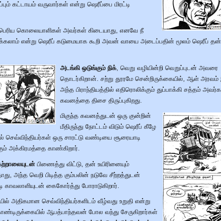
ெப்பும் கட்டாயம் வருவார்கள் என்று ஷெரீப்பை மிரட்டி
பெரிய கொலையாளிகள் அவர்கள் கிடையாது, எனவே நீ
க்கலாம் என்று ஷெரீப் கடுமையாக கூறி அவன் வாயை அடைப்பதின் மூலம் ஷெரீப் 
அடங்கி ஒடுங்கும் நிக்
, வெறு வழியின்றி வெறுப்புடன் அவரை
தொடர்கிறான். சற்று தூரமே சென்றிருக்கையில், ஆள் அரவம்
அந்த பிராந்தியத்தில் எதிரொலிக்கும் துப்பாக்கி சத்தம் அவர்க
கவனத்தை திசை திருப்புகிறது.
மிகுந்த கவனத்துடன் ஒரு குன்றின்
மீதிருந்து நோட்டம் விடும் ஷெரீப் கீழே
ல் செவ்விந்தியர்கள் ஒரு சாரட்டு வண்டியை சூரையாடி
ும் அக்கிரமத்தை காண்கிறார்.
கற்றாலையுடன்
பிணைத்து விட்டு, தன் உயிரினையும்
ாது, அந்த வெறி பிடித்த கும்பலின் நடுவே சீற்றத்துடன்
்டி காவலாளியுடன் கைகோர்த்து போராடுகிறார்.
ல் அதிகமான செவ்விந்தியர்களிடம் வீழ்வது உறுதி என்று
ண்டிருக்கையில் ஆபத்பாந்தவன் போல வந்து சேருகிறார்கள்