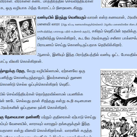
ீரர்கள். வீரர்களை கண்ட மாத்திரத்தில் செவ்விந்தியர்கள்
ோக, ஒரு வழியாக அந்த போராட்டம் நிறைவடைகிறது.
வண்டியில் இருந்து வெளிவரும்
வாரன் என்ற கணவான், அவரி
மனைவி லாரா
(அது எப்படி கணவான்களுக்கெல்லாம் அழகிய மனைவிகளே கிடைக்க
, சகிதம் ஷெரீப்பின் உதவிக்கு
ரகசியத்திற்கு யாராவது பதில் கூறினால் தகும்)
தெரிவித்து கொள்கிறார், கூடவே அவர்களும் சலீனா பாக்ஸுக்
பிராயணம் செய்து கொண்டிருப்பதாக தெரிவிக்கிறார்.
ஆனால், இனியும் இந்த பிராந்தியத்தில் வண்டி ஓட்ட போவதில
ோட்டி விலகி கொள்கிறான்.
்சலுக்கு பிறகு
, வேறு வழியில்லாமல், ஏற்கனவே ஒரு
யனித்து கொண்டிருந்தாலும், இவர்களையும் துணை
ண்டு செல்ல ஒப்புக்கொள்கிறார் ஷெரீப்.
ில் செவ்விந்தியர்கள் தொந்தரவில்லாமல் பயணிக்க
் ஊடே செல்வது தான் சிறந்தது என்று கூறி கடினமான
 அவர்களின் ஒப்புதலை நல்கி கொள்கிறார்.
ற்கு தேவையான தண்ணீர்
மற்றும் குதிரைகள் ஏற்பாடு செய்து
பும் வேளையில், லாராவும் வாரனும் தங்களுக்குள் இந்த
தானா என்று வினவி கொள்கிறார்கள். வாரனின் கருத்த