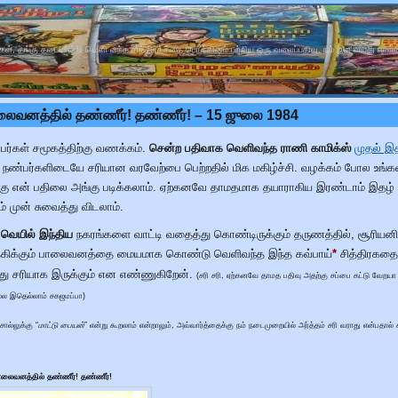
கள், தங்கு தடையின்றி வெளி வந்த சித்திரக்கதை பொக்கிஷம் பற்றிய ஒரு வலைப்பதிவு. நம் இள வயது எண்
லைவனத்தில் தண்ணீர்! தண்ணீர்! – 15 ஜுலை 1984
பர்கள் சமூகத்திற்கு வணக்கம்.
சென்ற பதிவாக வெளிவந்த ராணி காமிக்ஸ்
முதல் இ
 நண்பர்களிடையே சரியான வரவேற்பை பெற்றதில் மிக மகிழ்ச்சி. வழக்கம் போல உங்க
்கு என் பதிலை அங்கு படிக்கலாம். ஏற்கனவே தாமதமாக தயாராகிய இரண்டாம் இதழ் வ
் முன் சுவைத்து விடலாம்.
் வெயில் இந்திய
நகரங்களை வாட்டி வதைத்து கொண்டிருக்கும் தருணத்தில், சூரியனி
*
 தகிக்கும் பாலைவனத்தை மையமாக கொண்டு வெளிவந்த இந்த கவ்பாய்
சித்திரகத
து சரியாக இருக்கும் என எண்ணுகிறேன்.
(சரி சரி, ஏற்கனவே தாமத பதிவு அதற்கு சப்பை கட்டு வேறயா
ல்ல இதெல்லாம் சகஜமப்பா)
ல்லுக்கு “
மாட்டு பையன்
” என்று கூறலாம் என்றாலும், அவ்வார்த்தைக்கு நம் நடைமுறையில் அர்த்தம் சரி வராது என்பதால் 
ாலைவனத்தில் தண்ணீர்! தண்ணீர்!