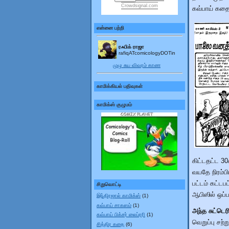
Crowdsignal.com
கவ்பாய் கதை
என்னை பற்றி
ரஃபிக் ராஜா
rafiqATcomicologyDOTin
முழு சுய விவரம் காண
காமிக்கியல் பதிவுகள்
காமிக்ஸ் குழுமம்
கிட்டதட்ட 
வயதே நிரம்
பட்டம் கட்ட
சிறுவொட்டி
ஆபிஸில் ஒப
இந்திரஜால் காமிக்ஸ்
(1)
கவ்பாய் சாகஸம்
(1)
அந்த சுட்டெர
கவ்பாய் பிக்சர் லைப்ரரி
(1)
வெறுப்பு சற
சித்திர கதை
(6)