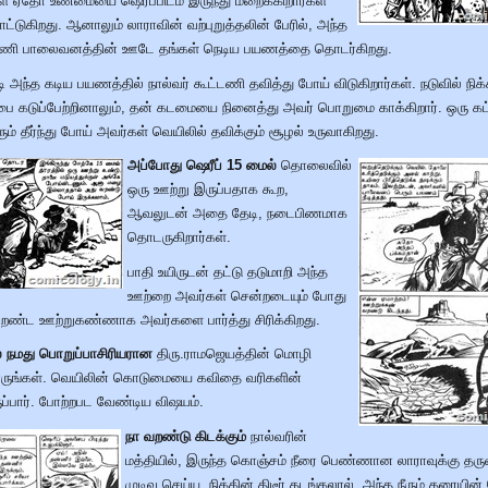
ள் ஏதோ உண்மையை ஷெரீப்பிடம் இருந்து மறைக்கிறார்கள்
ட்டுகிறது. ஆனாலும் லாராவின் வற்புறுத்தலின் பேரில், அந்த
ட்டணி பாலைவனத்தின் ஊடே தங்கள் நெடிய பயணத்தை தொடர்கிறது.
படி அந்த கடிய பயணத்தில் நால்வர் கூட்டணி தவித்து போய் விடுகிறார்கள். நடுவில் நி
்பை கடுப்பேற்றினாலும், தன் கடமையை நினைத்து அவர் பொறுமை காக்கிறார். ஒரு கட்
ம் தீர்ந்து போய் அவர்கள் வெயிலில் தவிக்கும் சூழல் உருவாகிறது.
அப்போது ஷெரீப் 15 மைல்
தொலைவில்
ஒரு ஊற்று இருப்பதாக கூற,
ஆவலுடன் அதை தேடி, நடைபிணமாக
தொடருகிறார்கள்.
பாதி உயிருடன் தட்டு தடுமாறி அந்த
ஊற்றை அவர்கள் சென்றடையும் போது
வறண்ட ஊற்றுகண்ணாக அவர்களை பார்த்து சிரிக்கிறது.
ல் நமது பொறுப்பாசிரியரான
திரு.ராமஜெயத்தின் மொழி
பாருங்கள். வெயிலின் கொடுமையை கவிதை வரிகளின்
ருப்பார். போற்றபட வேண்டிய விஷயம்.
நா வறண்டு கிடக்கும்
நால்வரின்
மத்தியில், இருந்த கொஞ்சம் நீரை பெண்ணான லாராவுக்கு தர
முடிவு செய்ய, நிக்கின் திடீர் தடங்கலால், அந்த நீரும் தரையின்