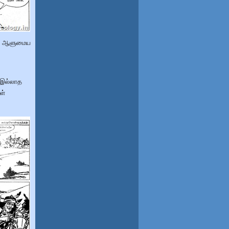
தன் ஆளுமைய
 இல்லாத
ள்