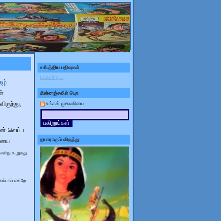
ணங்களுடன், ஒரு நெடிய பயணத்திற்கு உங்களை தயார்படுத்தி
சமீபத்திய பதிவுகள்
Loading...
தழ்
ள்
மின்னஞ்சலில் பெற
ிருந்து,
உங்கள் முகவரியை
ன் வெப்ப
தயாராகும் விருந்து
ையை
 என்று கூறுவது
கவ்பாய் என்றே