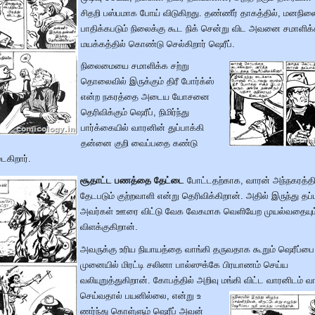
சிதறி பஸ்பமாக போய் விடுகிறது. தண்ணீர் தாகத்தில், மனநில
பாதிக்கபடும் நிலைக்கு கூட நிக் சென்று விட அவனை சமாளிக்
மயக்கத்தில் கொண்டு செல்கிறார் ஷெரீப்.
நிலைமையை சமாளிக்க சற்று
தொலைவில் இருக்கும் திரீ போர்க்ஸ்
என்ற நகரத்தை அடைய யோசனை
தெரிவிக்கும் ஷெரீப், நிமிர்ந்து
பார்க்கையில் வாரனின் துப்பாக்கி
தன்னை குறி வைப்பதை கண்டு
ைகிறார்.
சூதாட்ட பணத்தை தேட்டை
போட்டதற்காக, வாரன் அந்நகரத்தி
தேடபடும் குற்றவாளி என்று தெரிவிக்கிறான். அதில் இருந்து தப
அவர்கள் ஊரை விட்டு வேக வேகமாக வெளியேற முயல்வதையும
விளக்குகிறான்.
அவருக்கு உரிய நியாயத்தை வாங்கி தருவதாக கூறும் ஷெரீப்பை 
முனையில் மிரட்டி சலினா பால்ஸுக்கே பிரயாணம் செய்ய
வலியுறுத்துகிறான். கோபத்தில் அறிவு மங்கி விட்ட வாரனிடம் வ
செய்வதால் பயனில்லை, என்று உ
ணர்ந்து கொள்ளும் ஷெரீப் அவன்