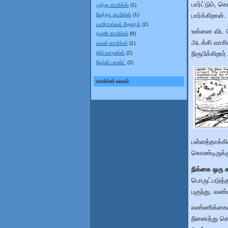
பார்ட்டும், க
முத்து காமிக்ஸ்
(1)
மேத்தா காமிக்ஸ்
(1)
பார்க்கிறான்.
யாரோஸ்லவ் ஹோரக்
(2)
உன்னை விட 
ராணி காமிக்ஸ்
(6)
அடக்கி வாசி
லயன் காமிக்ஸ்
(1)
ஜிம் லாரண்ஸ்
(2)
நிரூபிக்கிறார்.
ஜேம்ஸ் பாண்ட்
(2)
காமிக்ஸ் உலகம்
பள்ளத்தாக்கி
கொண்டிருக்க
நிக்கை ஒரு 
பொருட்படுத்த
புகுந்து, வண
எண்ணிக்கையி
நினைத்து கொ