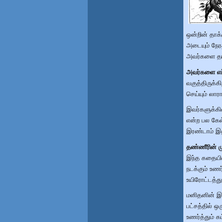
ஒன்றின் தாக
அடையும் நேர
அவர்களை தாக
அவர்களை எப்
வகுத்திருக்
செய்யும் லா
இவர்களுக்கி
என்ற பல கேள
இரண்டாம் இத
தண்ணீரின் மு
இந்த கதையில
நடக்கும் உணர
உயிரோட்டத்து
மனிதனின் இ
பட்சத்தில் 
உணர்த்தும் 