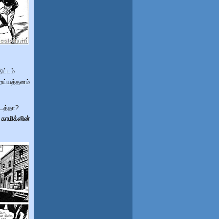
ிட்டம்
ரய்யத்தனம்
டைத்தா?
காமிக்ஸின்