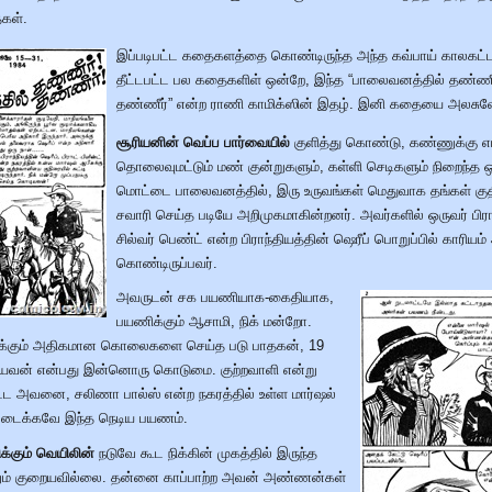
கள்.
இப்படிபட்ட கதைகளத்தை கொண்டிருந்த அந்த கவ்பாய் காலகட்ட
தீட்டபட்ட பல கதைகளிள் ஒன்றே, இந்த “பாலைவனத்தில் தண்ணீ
தண்ணீர்” என்ற ராணி காமிக்ஸின் இதழ். இனி கதையை அலசுவ
சூரியனின் வெப்ப பார்வையில்
குளித்து கொண்டு, கண்ணுக்கு எட
தொலைவுமட்டும் மண் குன்றுகளும், கள்ளி செடிகளும் நிறைந்த 
மொட்டை பாலைவனத்தில், இரு உருவங்கள் மெதுவாக தங்கள் குத
சவாரி செய்த படியே அறிமுகமாகின்றனர். அவர்களில் ஒருவர் பிராட
சில்வர் பெண்ட் என்ற பிராந்தியத்தின் ஷெரீப் பொறுப்பில் காரியம்
கொண்டிருப்பவர்.
அவருடன் சக பயணியாக-கைதியாக,
பயணிக்கும் ஆசாமி, நிக் மன்றோ.
30க்கும் அதிகமான கொலைகளை செய்த படு பாதகன், 19
பியவன் என்பது இன்னொரு கொடுமை. குற்றவாளி என்று
பட்ட அவனை, சலிணா பால்ஸ் என்ற நகரத்தில் உள்ள மார்ஷல்
்படைக்கவே இந்த நெடிய பயணம்.
ிக்கும் வெயிலின்
நடுவே கூட நிக்கின் முகத்தில் இருந்த
்றும் குறையவில்லை. தன்னை காப்பாற்ற அவன் அண்ணன்கள்