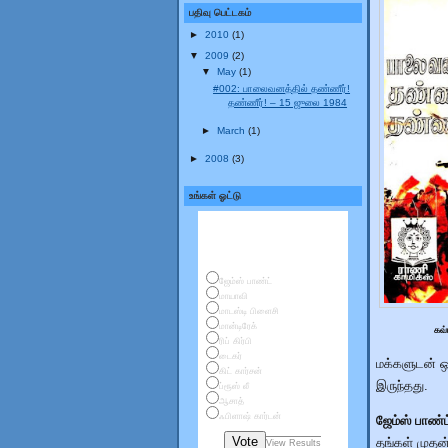
பதிவு பெட்டகம்
►
2010
(1)
▼
2009
(2)
▼
May
(1)
#002: பாலைவனத்தில் தண்ணீர்!
தண்ணீர்! – 15 ஜுலை 1984
►
March
(1)
►
2008
(3)
உங்கள் ஓட்டு
உங்கள் மனம் கவர்ந்த
கதாநாயகர்கள்
ஜேம்ஸ் பாண்ட்
மாயாவி
மாடஸ்டி பிளைசி
மான்டிரேக்
கவ்
ரிப் கிர்பி
டைகர்
மக்களுடன் ஒ
கிட் கார்சன்
இருந்தது.
ப்ரூஸ் லீ
ஆசாத்
ஃபிளாஷ் கார்டன்
ஜேம்ஸ் பாண
Vote
தங்கள் முத
View Results