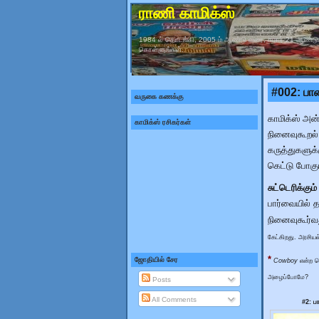
ராணி காமிக்ஸ்
1984 ல் தொடங்கி, 2005 ம் ஆண்டு வரை, சுமார் 21 ஆண்டு
கொள்ளுங்கள்.
#002: பா
வருகை கணக்கு
காமிக்ஸ் அன்
காமிக்ஸ் ரசிகர்கள்
நினைவுகூறல்
கருத்துகளுக
கெட்டு போகும
சுட்டெரிக்கும
பார்வையில்
நினைவுகூர்வ
கேட்கிறது. அரசிய
*
ஜோதியில் சேர
Cowboy
என்ற சொ
அழைப்போமே?
Posts
All Comments
#2: ப