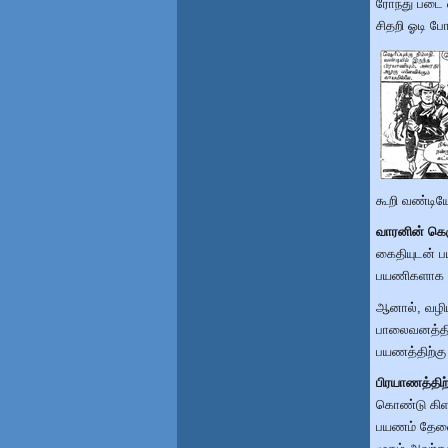
ரோந்து படை வ
சிதறி ஓடி ப
கூறி வண்டிய
வாரனின் கெஞ
கைதியுடன் ப
பயணிகளாக கொ
ஆனால், வழிய
பாலைவனத்தின
பயணத்திற்கு
பிரயாணத்தி
கொண்டு கிளம்
பயணம் தேவை