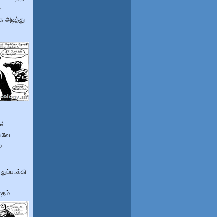
ை
க அடித்து
ல்
்பவே
்
துப்பாக்கி
ாதம்