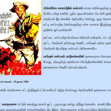
அமெரிக்க வரலாற்றில் கவ்பாய்
சாகச வீரர்களுக்கு 
பெரிய பங்கு உண்டு. பூர்வ குடிமக்களை அடக்கி ஒடு
அவர்கள் இடங்களில் ஆக்ரமிப்பு செய்து, ஒரு அரச
கட்டி காப்பாற்ற அவர்களுக்கு பக்க பலமாக இருந்தத
குதிரை ஓட்டிகள்தான்.
நாட்டை காப்பாற்ற போர்கள வீரர்கள் என்றால், சட்
நாட்ட அவர்கள் நம்பியது ஷெரீப், மார்ஷல் என்ற பதவ
அவர்கள் நியமித்த கவ்பாய் வீரர்களையே.
மார்ஷல் என்பவர் மாநிலங்களின்
தலைவராக செயலாற்
போது, அவருக்கு உதவியாக பிராந்தியங்களின் காவல
தலைவராக ஷெரீப் செயல்படுவார்.
பாய் சாகஸம் - 15 ஜுலை 1984
ன்றி அவர்களை சட்டத்திற்குப்பட்டு காரியம் ஆற்ற செய்வது அவர்களின் தலையாய 
்ட் கதைகளை
மட்டும் வைத்து காலம் ஓட்ட முடியாது என்று புரிந்து கொண்ட ராணி நிர்
ன்மை கதாநாயகனின் சாகசங்களிடையே இடை சொருகலாக உபயோகபடுத்த தேர்ந்தெ