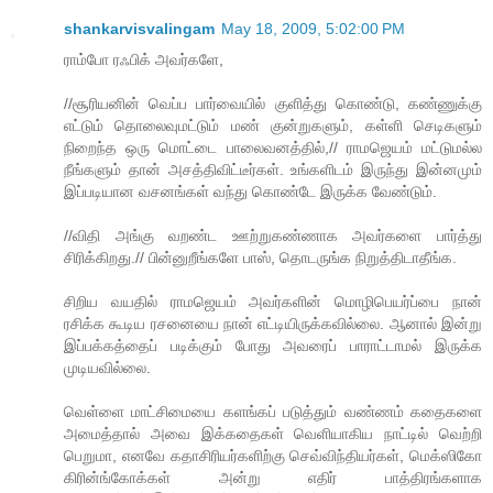
shankarvisvalingam
May 18, 2009, 5:02:00 PM
ராம்போ ரஃபிக் அவர்களே,
//சூரியனின் வெப்ப பார்வையில் குளித்து கொண்டு, கண்ணுக்கு
எட்டும் தொலைவுமட்டும் மண் குன்றுகளும், கள்ளி செடிகளும்
நிறைந்த ஒரு மொட்டை பாலைவனத்தில்,// ராமஜெயம் மட்டுமல்ல
நீங்களும் தான் அசத்திவிட்டீர்கள். உங்களிடம் இருந்து இன்னமும்
இப்படியான வசனங்கள் வந்து கொண்டே இருக்க வேண்டும்.
//விதி அங்கு வறண்ட ஊற்றுகண்ணாக அவர்களை பார்த்து
சிரிக்கிறது.// பின்னுறீங்களே பாஸ், தொடருங்க நிறுத்திடாதீங்க.
சிறிய வயதில் ராமஜெயம் அவர்களின் மொழிபெயர்ப்பை நான்
ரசிக்க கூடிய ரசனையை நான் எட்டியிருக்கவில்லை. ஆனால் இன்று
இப்பக்கத்தைப் படிக்கும் போது அவரைப் பாராட்டாமல் இருக்க
முடியவில்லை.
வெள்ளை மாட்சிமையை களங்கப் படுத்தும் வண்ணம் கதைகளை
அமைத்தால் அவை இக்கதைகள் வெளியாகிய நாட்டில் வெற்றி
பெறுமா, எனவே கதாசிரியர்களிற்கு செவ்விந்தியர்கள், மெக்ஸிகோ
கிரின்ங்கோக்கள் அன்று எதிர் பாத்திரங்களாக