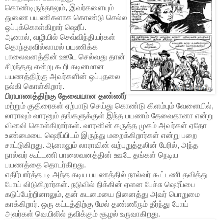
கொண்டிருந்தாலும், இவர்களையும்
துணை பயணிகளாக கொண்டு செல்ல
ஒப்புக்கொள்கிறார் ஷெரீப்.
ஆனால், வழியில் செவ்விந்தியர்கள்
தொந்தரவில்லாமல் பயணிக்க
பாலைவனத்தின் ஊடே செல்வது தான்
சிறந்தது என்று கூறி கடினமான
பயணத்திற்கு அவர்களின் ஒப்புதலை
நல்கி கொள்கிறார்.
பிரயாணத்திற்கு தேவையான தண்ணீர்
மற்றும் குதிரைகள் ஏற்பாடு செய்து கொண்டு கிளம்பும் வேளையில்,
லாராவும் வாரனும் தங்களுக்குள் இந்த பயணம் தேவைதானா என்று
வினவி கொள்கிறார்கள். வாரனின் கருத்த முகம் அவர்கள் ஏதோ
உண்மையை ஷெரீப்பிடம் இருந்து மறைக்கிறார்கள் என்று பறை
சாட்டுகிறது. ஆனாலும் லாராவின் வற்புறுத்தலின் பேரில், அந்த
நால்வர் கூட்டணி பாலைவனத்தின் ஊடே தங்கள் நெடிய
பயணத்தை தொடர்கிறது.
எதிர்பார்த்தபடி அந்த கடிய பயணத்தில் நால்வர் கூட்டணி தவித்து
போய் விடுகிறார்கள். நடுவில் நிக்கின் ஏளன பேச்சு ஷெரீப்பை
கடுப்பேற்றினாலும், தன் கடமையை நினைத்து அவர் பொறுமை
காக்கிறார். ஒரு கட்டத்திற்கு மேல் தண்ணீரும் தீர்ந்து போய்
அவர்கள் வெயிலில் தவிக்கும் சூழல் உருவாகிறது.