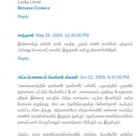
Lucky Limat
Browse Comics
.
Reply
சாத்தான்
May 26, 2009, 12:40:00 PM
இடுகைக்கு நன்றி! நான் படித்த முதல் ராணி காமிக்ஸ் புத்தகம்
அல்லது கௌபாய் காமிக் இதுதான் என்று நினைக்கிறேன்.
Reply
அய்யம்பாளையம் வெங்கடேஸ்வரன்
Jun 12, 2009, 8:42:00 PM
'பாலைவனத்தில் தண்ணீர் தண்ணீர்' பள்ளிப் பருவத்தில் முதலில்
தலைப்பை மட்டும் கேள்விப்பட்டேன். பாலைவனம் குறித்த போதுமான
புரிதல் இல்லாத வயதில் அந்த கதையை படிக்க வேண்டும் என்ற
பேராவல் எழுந்தது. சில பல ஆண்டுகளுக்கு பின்னர்தான் படிக்கும்
வாய்ப்பு கிடைத்தது. எத்தனையோ விஷயங்களில் என்னை கவர்ந்த
ராணிக் காமிக்ஸ்களில் இதுவும் ஒன்று! ஆரம்பகால ராணிக்காமிக்ஸ்
தலைப்புகள் பெரும்பாலும் கவனத்தை ஈர்க்கும் படி இருக்கும்.
ஆரம்ப கால ராணிக்காமிக்ஸ்களில் அடுத்த வெளியீடு குறித்த