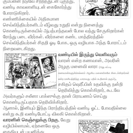
கும்பலின் நடுவே சீற்றத்துடன் புகுந்து,
வண்டி காவலாளியுடன் கைகோர்த்து
போராடுகிறார்.
எண்ணிக்கையில் அதிகமான
செவ்விந்தியர்களிடம் வீழ்வது உறுதி என்று நினைத்து
கொண்டிருக்கையில் ஆபத்பாந்தவன் போல வந்து சேருகிறார்கள்
ரோந்து படை வீரர்கள். வீரர்களை கண்ட மாத்திரத்தில்
செவ்விந்தியர்கள் சிதறி ஓடி போக, ஒரு வழியாக அந்த போராட்டம்
நிறைவடைகிறது.
வண்டியில் இருந்து வெளிவரும்
வாரன் என்ற கணவான், அவரின்
அழகு மனைவி லாரா
(அது எப்படி
கணவான்களுக்கெல்லாம் அழகிய மனைவிகளே கிடைக்கிறார்கள்
,
என்ற ரகசியத்திற்கு யாராவது பதில் கூறினால் தகும்)
சகிதம் ஷெரீப்பின் உதவிக்கு நன்றி
தெரிவித்து கொள்கிறார், கூடவே
அவர்களும் சலீனா பாக்ஸுக்கு தான் பிராயணம் செய்து
கொண்டிருப்பதாக தெரிவிக்கிறார்.
ஆனால், இனியும் இந்த பிராந்தியத்தில் வண்டி ஓட்ட போவதில்லை
என்று கூறி வண்டியோட்டி விலகி கொள்கிறான்.
வாரனின் கெஞ்சலுக்கு பிறகு
, வேறு
வழியில்லாமல், ஏற்கனவே ஒரு
கைதியுடன் பயனித்து