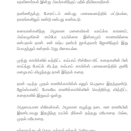
உதவினார்கள்.இன்று அவர்களிற்குப் பதில் தீவிரவாதிகள்.
தண்ணீருக்கு போராட்டம் என்பது பாலைவனத்தில் மட்டுமல்ல,
நகரங்களிலும் உண்டு என்பது கண்கூடு.
கனவான்களிற்கு அழகான மனைவிகள் வாய்க்க காரணம்,
அவ்வழகிகள் ராம்போ ரஃபிக்கை இன்னமும் காணவில்லை
என்பதால் தான். என் ரஷ்ய நண்பர் ஜாக்குவார் ஜோஸிற்கும் இது
பொருந்தும் என்றால் அது மிகையல்ல.
முத்து காமிக்ஸில் வந்திட்ட கவ்பாய் சிஸ்கோ-கிட் கதைகளின் பின்
காய்ந்து போய்க் கிடந்த கவ்பாய் காமிக்ஸ் பலைவனத்தில் குளிர்
மழையாய் விழுந்தது தான் இந்தக் கதை.
நான் படித்த முதல் ராணிக்காமிக்ஸ் எனும் பெருமை இதற்குண்டு.
ஜேம்ஸ்பாண்ட் போலவே ராணிக்காமிக்ஸின் வெற்றிக்கு வித்திட்ட
கதைகளில் இதுவும் ஒன்று.
அருமையான ஸ்கேன்கள், அழகான எழுத்து நடை என ராணியின்
இரண்டாவது இதழிற்கு ரஃபிக் நீங்கள் தந்தது மரியாதை அல்ல,
முதல் மரியாதை.
உற்சாகத்துடன் தொடருங்கள் உங்கள் அதிரடியை.