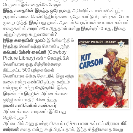
பெருமை இக்கதைக்கே சேரும்.
இந்த கதையின் இருந்த ஒரே குறை
, அமெரிக்க மண்ணின் பூர்வ
குடிமக்களான செவ்விந்தியர்களை ஏதோ காட்டுமிராண்டிகள் போல
முறைபடுத்தி இருப்பது தான். ஆனால் பெரும்பான்மையான கவ்பாய்
கதைகளின் சாராம்சமே அதுதான் என்று இருக்கும் போது, இதை
மற்றும் குறை கூறுவானேன்?
இந்த கதையின் மூலம்
இங்கிலாந்தில்
இருந்து வெளிவந்து கொண்டிருந்த
கவ்பாய் பிக்சர் லைப்ரரி
(Cowboy
Picture Library) என்ற தொகுப்பில்
வெளியான ஒரு சித்திரக்கதை.
கிட்டதட்ட 500 புத்தகங்கள்
வெளியான அந்த தொடரில் இது எந்த
கதை என்று கண்டுபிடிப்பது கஷ்டம்
என்றாலும், சற்று தேடுதலில் இந்த
இரண்டாம் இதழின் அட்டைக்கான
ஒரிஜினல் மாதிரி கிடைத்தது.
ராணி காமிக்ஸின் கண்கவர்
அட்டைக்கான காரணம் இப்போது
தெரிகிறதா?
அட்டையில் அது நமக்கு மிகவும் பரிச்சயமான கவ்பாய் வீரரான
கிட்
கார்ஸன்
கதை என்று கூறியிருப்பதால், இந்த சித்திரகதை வேறு