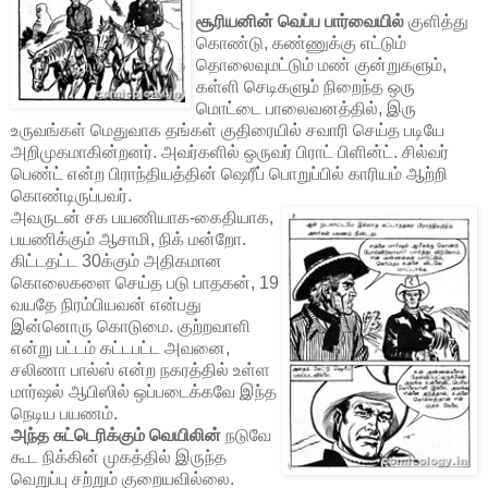
சூரியனின் வெப்ப பார்வையில்
குளித்து
கொண்டு, கண்ணுக்கு எட்டும்
தொலைவுமட்டும் மண் குன்றுகளும்,
கள்ளி செடிகளும் நிறைந்த ஒரு
மொட்டை பாலைவனத்தில், இரு
உருவங்கள் மெதுவாக தங்கள் குதிரையில் சவாரி செய்த படியே
அறிமுகமாகின்றனர். அவர்களில் ஒருவர் பிராட் பிளின்ட். சில்வர்
பெண்ட் என்ற பிராந்தியத்தின் ஷெரீப் பொறுப்பில் காரியம் ஆற்றி
கொண்டிருப்பவர்.
அவருடன் சக பயணியாக-கைதியாக,
பயணிக்கும் ஆசாமி, நிக் மன்றோ.
கிட்டதட்ட 30க்கும் அதிகமான
கொலைகளை செய்த படு பாதகன், 19
வயதே நிரம்பியவன் என்பது
இன்னொரு கொடுமை. குற்றவாளி
என்று பட்டம் கட்டபட்ட அவனை,
சலிணா பால்ஸ் என்ற நகரத்தில் உள்ள
மார்ஷல் ஆபிஸில் ஒப்படைக்கவே இந்த
நெடிய பயணம்.
அந்த சுட்டெரிக்கும் வெயிலின்
நடுவே
கூட நிக்கின் முகத்தில் இருந்த
வெறுப்பு சற்றும் குறையவில்லை.