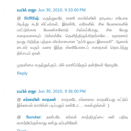
ரஃபிக் ராஜா
Jun 30, 2010, 9:33:00 PM
@
SUREஷ்
: மருத்துவரே, ராணி காமிக்ஸின் நாடியை சரியாக
பிடித்து கூறி விட்டீர்கள், இரண்டே வரிகளில். சில வேளைகளில்
மாட்டுக்கார வேலன்களோடு அவ்வப்போது, சில வேறு
கதைகளையும் அங்கங்கே தெளித்திருக்கிறார்களே... உதாரணம்
நமது அடுத்த புத்தக விமர்சனமான "தப்பி ஓடிய இளவரசி". ஆனால்
டைகர் வரும் வரை இந்த ஸ்டீரியோடைப் கதைகள் தொடர்ந்து
நிச்சயம் தான்.
முதன்மை கருத்துக்கும், மீள் வாசிப்பிற்கும் நன்றிகள் தோழரே.
Reply
ரஃபிக் ராஜா
Jun 30, 2010, 9:36:00 PM
@
கர்லாவின் காதலன்
: காதலரே, கர்லாவை காதலிப்பது மட்டும்
இல்லாமல் காமிக்ஸ் படிப்பதும் உண்டோ.... கலக்குங்கள் :)
@
Sundar:
நண்பரே, உங்கள் காத்திருப்பை என் பதிவு
ஏமாற்றியிருக்காது என்று நம்புகிறேன்.