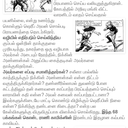
பிரயாணம் செய்ய வலியுறுத்துகிறான்.
கோபத்தில் அறிவு மங்கி விட்ட
வாரனிடம் வாதம் செய்வதால்
பயனில்லை, என்று உ
ணர்ந்து
கொள்ளும் ஷெரீப் அவன் சொல்படி
பிராயணத்தை தொடர்கிறார்.
வழியில் எதிர்படும் செவ்விந்திய
கும்பல் ஒன்றின் தாக்குதலை
முறியடித்து, நகரத்தை ஒரு வழியாக
அவர்கள் அடையும் நேரத்தில், நிக்கின்
அண்ணன்கள் அனுப்பிய கைத்தடிகள் அவர்களை
தாக்குகிறார்கள்.
அவர்களை எப்படி சமாளித்தார்கள்?
சலீனா பால்ஸில்
காத்திருக்கும் நிக்கின் அண்ணன்கள் என்ன திட்டம்
வகுத்திருக்கிறார்கள்? தண்ணீரில்லாமல் துவண்டு போன
கட்டத்திலும் தன் கணவனை காப்பாற்ற பிரய்யத்தனம் செய்யும்
லாராவின் கதி என்ன? அவள் கனவன் காப்பாற்றபட்டானா?
இவர்களுக்கிடையே மாட்டி கொண்டு விழிக்கும் ஷெரீப்பின் நிலை
என்ன? நிக்கிற்கு தண்டனை கிடைத்தா? என்ற பல
கேள்விகளுக்கு விருவிருப்பாக விளக்கம் சொல்கிறது,
இந்த 68
பக்கங்கள் கொன்ட ராணி காமிக்ஸின்
இரண்டாம் இதழான கவ்பாய்
காவியம்.