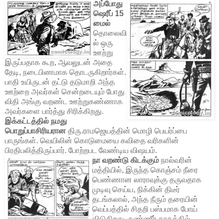
அப்போது
ஷெரீப் 15
மைல்
தொலைவி
ல் ஒரு
ஊற்று
இருப்பதாக கூற, ஆவலுடன் அதை
தேடி, நடைபிணமாக தொடருகிறார்கள்.
பாதி உயிருடன் தட்டு தடுமாறி அந்த
ஊற்றை அவர்கள் சென்றடையும் போது
விதி அங்கு வறண்ட ஊற்றுகண்ணாக
அவர்களை பார்த்து சிரிக்கிறது.
இக்கட்டத்தில் நமது
பொறுப்பாசிரியரான
திரு.ராமஜெயத்தின் மொழி பெயர்ப்பை
பாருங்கள். வெயிலின் கொடுமையை கவிதை வரிகளின்
பிரதிபலித்திருப்பார். போற்றபட வேண்டிய விஷயம்.
நா வறண்டு கிடக்கும்
நால்வரின்
மத்தியில், இருந்த கொஞ்சம் நீரை
பெண்ணான லாராவுக்கு தருவதாக
முடிவு செய்ய, நிக்கின் திடீர்
தடங்கலால், அந்த நீரும் தரையின்
வெப்பத்தில் சிதறி பஸ்பமாக போய்
விடுகிறது. தண்ணீர் தாகத்தில்,