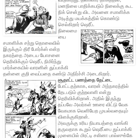
மனநிலை பாதிக்கபடும் நிலைக்கு கூட
நிக் சென்று விட அவனை சமாளிக்க
அடித்து மயக்கத்தில் கொண்டு
செல்கிறார் ஷெரீப்.
நிலைமை
யை
சமாளிக்க சற்று தொலைவில்
இருக்கும் திரீ போர்க்ஸ் என்ற
நகரத்தை அடைய யோசனை
தெரிவிக்கும் ஷெரீப், நிமிர்ந்து
பார்க்கையில் வாரனின் துப்பாக்கி
தன்னை குறி வைப்பதை கண்டு அதிர்ச்சி அடைகிறார்.
சூதாட்ட பணத்தை தேட்டை
போட்டதற்காக, வாரன் அந்நகரத்தில்
தேடபடும் குற்றவாளி என்று
தெரிவிக்கிறான். அதில் இருந்து
தப்பவே அவர்கள் ஊரை விட்டு வேக
வேகமாக வெளியேற முயல்வதையும்
விளக்குகிறான்.
அவருக்கு உரிய நியாயத்தை வாங்கி
தருவதாக கூறும் ஷெரீப்பை துப்பாக்கி
முனையில் மிரட்டி சலினா பால்ஸுக்கே