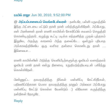
Reply
ரஃபிக் ராஜா
Jun 30, 2010, 9:52:00 PM
@
அய்யம்பாளையம் வெங்கடேஸ்வரன்
: நண்பரே, பள்ளி பருவத்தில்
இந்த அட்டையை மட்டும் தான் நான் பார்த்திருக்கிறேன். அப்போது,
என் அண்ணன் தான் ராணி காமிக்ஸ் சேகரிப்பில் கவனம் செலுத்தி
கொண்டிருந்தார். எழுத்து கூட்டி படிக்க எத்தனித்த முதல் புத்தகம்
இதுவே, அதற்கு காரணம் அந்த தலைப்பே... ஒன்றும் புரியாத
அக்காலத்திலேயே ஒரு வசீகர தன்மை கொண்டது தான் ...
இல்லையா...
ராணி காமிக்ஸின் அடுத்த வெளியீடிற்களுக்கு ஓவியம் வரைந்தவர்
ஓவியர் மாலி தான் என்று நினைவு. உறுதிபடுத்தியவுடன் பகிர்ந்து
கொள்கிறேன்.
பிண்ணூட்ட தாமதத்திற்கு நீங்கள் மன்னிப்பு கேட்கிறீர்கள்,
பதிலளிப்பிற்கான மெகா தாமதத்திற்கு நானும் அல்லவா அப்போது
மன்னிப்பு கேட்டு கொள்ள வேண்டும் :) விரிவான கருத்திற்கு
நன்றிகள் தோழரே.
Reply