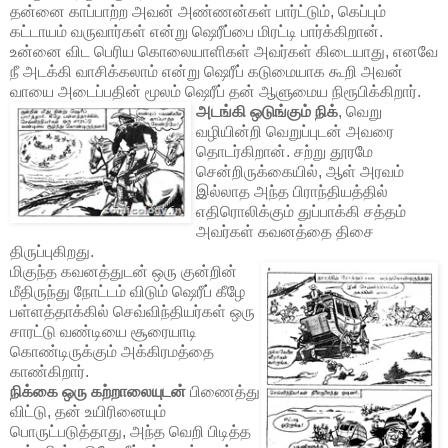
தன்னை காப்பாற்ற அவன் அண்ணன்கள் பார்ட்டும், கெப்பும்
கட்டாயம் வருவார்கள் என்று ஷெரீப்பை மிரட்டி பார்க்கிறான்.
உன்னை விட பெரிய கொலையாளிகள் அவர்கள் கிடையாது, எனவே
நீ அடக்கி வாசிக்கலாம் என்று ஷெரீப் கடுமையாக கூறி அவன்
வாயை அடைப்பதின் மூலம் ஷெரீப் தன் ஆளுமைய நிரூபிக்கிறார்.
அடங்கி ஒடுங்கும் நிக்
, வெறு
வழியின்றி வெறுப்புடன் அவரை
தொடர்கிறான். சற்று தூரமே
சென்றிருக்கையில், ஆள் அரவம்
இல்லாத அந்த பிராந்தியத்தில்
எதிரொலிக்கும் துப்பாக்கி சத்தம்
அவர்கள் கவனத்தை திசை
திருப்புகிறது.
மிகுந்த கவனத்துடன் ஒரு குன்றின்
மீதிருந்து நோட்டம் விடும் ஷெரீப் கீழே
பள்ளத்தாக்கில் செவ்விந்தியர்கள் ஒரு
சாரட்டு வண்டியை சூரையாடி
கொண்டிருக்கும் அக்கிரமத்தை
காண்கிறார்.
நிக்கை ஒரு கற்றாலையுடன்
பிணைத்து
விட்டு, தன் உயிரினையும்
பொருட்படுத்தாது, அந்த வெறி பிடித்த