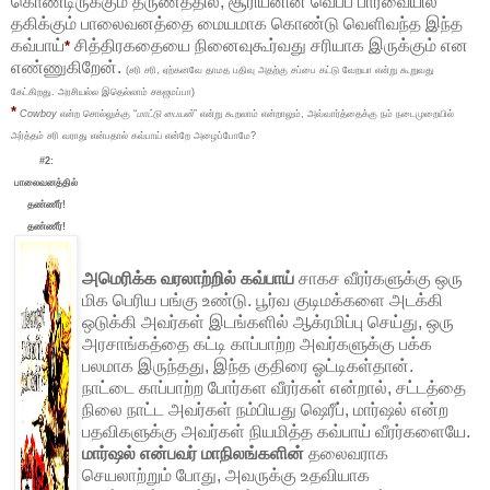
கொண்டிருக்கும் தருணத்தில், சூரியனின் வெப்ப பார்வையில்
தகிக்கும் பாலைவனத்தை மையமாக கொண்டு வெளிவந்த இந்த
கவ்பாய்
சித்திரகதையை நினைவுகூர்வது சரியாக இருக்கும் என
*
எண்ணுகிறேன்.
(சரி சரி, ஏற்கனவே தாமத பதிவு அதற்கு சப்பை கட்டு வேறயா என்று கூறுவது
கேட்கிறது. அரசியல்ல இதெல்லாம் சகஜமப்பா)
*
Cowboy
என்ற சொல்லுக்கு “
மாட்டு பையன்
” என்று கூறலாம் என்றாலும், அவ்வார்த்தைக்கு நம் நடைமுறையில்
அர்த்தம் சரி வராது என்பதால் கவ்பாய் என்றே அழைப்போமே?
#2:
பாலைவனத்தில்
தண்ணீர்!
தண்ணீர்!
அமெரிக்க வரலாற்றில் கவ்பாய்
சாகச வீரர்களுக்கு ஒரு
மிக பெரிய பங்கு உண்டு. பூர்வ குடிமக்களை அடக்கி
ஒடுக்கி அவர்கள் இடங்களில் ஆக்ரமிப்பு செய்து, ஒரு
அரசாங்கத்தை கட்டி காப்பாற்ற அவர்களுக்கு பக்க
பலமாக இருந்தது, இந்த குதிரை ஓட்டிகள்தான்.
நாட்டை காப்பாற்ற போர்கள வீரர்கள் என்றால், சட்டத்தை
நிலை நாட்ட அவர்கள் நம்பியது ஷெரீப், மார்ஷல் என்ற
பதவிகளுக்கு அவர்கள் நியமித்த கவ்பாய் வீரர்களையே.
மார்ஷல் என்பவர் மாநிலங்களின்
தலைவராக
செயலாற்றும் போது, அவருக்கு உதவியாக