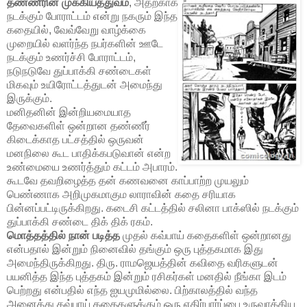
தண்ணீரின் முக்கியத்துவம்
, அதற்காக
நடக்கும் போராட்டம் என்று நகரும் இந்த
கதையில், வேவ்வேறு வாழ்க்கை
முறையில் வளர்ந்த நபர்களின் ஊடே
நடக்கும் உணர்ச்சி போராட்டம்,
நடுநடுவே துப்பாக்கி சண்டைகள்
மிகவும் உயிரோட்டத்துடன் அமைந்து
இருக்கும்.
மனிதனின் இன்றியமையாத
தேவைகளிள் ஒன்றான தண்ணீர்
கிடைக்காத பட்சத்தில் ஒருவன்
மனநிலை கூட பாதிக்கபடுவான் என்ற
உண்மையை உணர்த்தும் கட்டம் அபாரம்.
கூடவே தவறிழைத்த தன் கணவனை காப்பாற்ற முயலும்
பெண்ணாக அறிமுகமாகும லாராவின் கதை சரியாக
பின்னப்பட்டிருக்கிறது. கடைசி கட்டத்தில் சலினா பாக்ஸில் நடக்கும்
துப்பாக்கி சண்டை திக் திக் ரகம்.
மொத்தத்தில் நான் படித்த
முதல் கவ்பாய் கதைகளிள் ஒன்றானது
என்பதால் இன்றும் நினைவில் தங்கும் ஒரு புத்தகமாக இது
அமைந்திருக்கிறது. திரு. ராமஜெயத்தின் கவிதை வரிகளுடன்
பயனித்த இந்த புத்தகம் இன்றும் ரசிகர்கள் மனதில் நீங்கா இடம்
பெற்றது என்பதில் எந்த ஐயமுமில்லை. பிற்காலத்தில் வந்த
அனைத்து கவ்பாய் கதைகளுக்கும் ஒரு எதிர்பார்ப்பை உருவாக்கிய