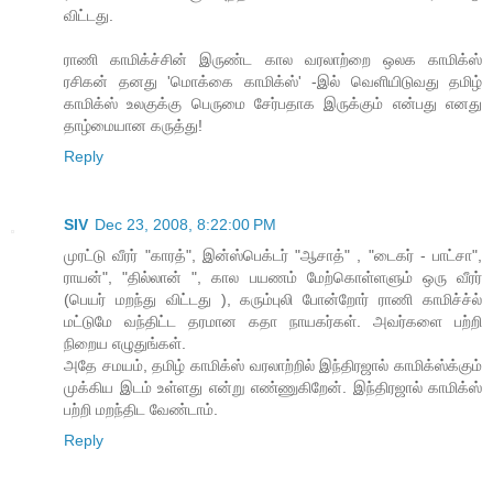
விட்டது.
ராணி காமிக்ச்சின் இருண்ட கால வரலாற்றை ஒலக காமிக்ஸ்
ரசிகன் தனது 'மொக்கை காமிக்ஸ்' -இல் வெளியிடுவது தமிழ்
காமிக்ஸ் உலகுக்கு பெருமை சேர்பதாக இருக்கும் என்பது எனது
தாழ்மையான கருத்து!
Reply
SIV
Dec 23, 2008, 8:22:00 PM
முரட்டு வீரர் "காரத்", இன்ஸ்பெக்டர் "ஆசாத்" , "டைகர் - பாட்சா",
ராயன்", "தில்லான் ", கால பயணம் மேற்கொள்ளளும் ஒரு வீரர்
(பெயர் மறந்து விட்டது ), கரும்புலி போன்றோர் ராணி காமிச்ச்ல்
மட்டுமே வந்திட்ட தரமான கதா நாயகர்கள். அவர்களை பற்றி
நிறைய எழுதுங்கள்.
அதே சமயம், தமிழ் காமிக்ஸ் வரலாற்றில் இந்திரஜால் காமிக்ஸ்க்கும்
முக்கிய இடம் உள்ளது என்று எண்ணுகிறேன். இந்திரஜால் காமிக்ஸ்
பற்றி மறந்திட வேண்டாம்.
Reply