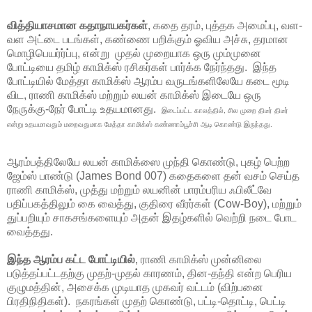
வித்தியாசமான கதாநாயகர்கள்
, கதை தரம், புத்தக அமைப்பு, வள-
வள அட்டை படங்கள், கண்ணை பறிக்கும் ஓவிய அச்சு, தரமான
மொழிபெயர்ர்ப்பு, என்று முதல் முறையாக ஒரு மும்முனை
போட்டியை தமிழ் காமிக்ஸ் ரசிகர்கள் பார்க்க நேர்ந்தது. இந்த
போட்டியில் மேத்தா காமிக்ஸ் ஆரம்ப வருடங்களிலேயே கடை மூடி
விட, ராணி காமிக்ஸ் மற்றும் லயன் காமிக்ஸ் இடையே ஒரு
நேருக்கு-நேர் போட்டி உதயமானது.
இடைப்பட்ட காலத்தில், சில முறை திடீர் திடீர்
என்று உதயமாவதும் மறைவதுமாக மேத்தா காமிக்ஸ் கண்ணாம்பூச்சி ஆடி கொண்டு இருந்தது.
ஆரம்பத்திலேயே லயன் காமிக்ஸை முந்தி கொண்டு, புகழ் பெற்ற
ஜேம்ஸ் பாண்டு (James Bond 007) கதைகளை தன் வசம் செய்த
ராணி காமிக்ஸ், முத்து மற்றும் லயனின் பாரம்பரிய ஃபிலீட்வே
பதிப்பகத்திலும் கை வைத்து, குதிரை வீரர்கள் (Cow-Boy), மற்றும்
துப்பறியும் சாகசங்களையும் அதன் இதழ்களில் வெற்றி நடை போட
வைத்தது.
இந்த ஆரம்ப கட்ட போட்டியில்
, ராணி காமிக்ஸ் முன்னிலை
படுத்தப்பட்டதற்கு முதற்-முதல் காரணம், தின-தந்தி என்ற பெரிய
குழுமத்தின், அசைக்க முடியாத முகவர் வட்டம் (விற்பனை
பிரதிநிதிகள்). நகரங்கள் முதற் கொண்டு, பட்டி-தொட்டி, பெட்டி