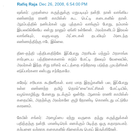
Rafiq Raja
Dec 26, 2008, 6:54:00 PM
ஷங்கர்: முதன்மை கருத்துக்கு மறுபடியும் நன்றி. நான் வாங்கிய
எண்ணற்ற ராணி காமிக்ஸ் கூட பெட்டி கடைகளில் தான்.
ஆரம்பத்தில் நண்பர்கள் புது புத்தகம் வாங்கும் போது, நம்மால்
இயலவில்லேயே என்று நானும் ஏங்கி உள்ளேன். அவர்களிடம் இரவல்
வாங்கியும், வளு-வளு அட்டைகள் தடவியும் அடைந்த
எண்ணத்திற்கு ஈடே இல்லை.
தின-தந்தி பத்திபகதிற்கே இப்போது அரசியல் மற்றும் அரசாங்க
சார்புடைய பத்திரகைகளால் கடும் போட்டி நிலவும் வேலையில்,
அவர்கள் இந்த சிறு ரசிகர் வட்டத்தை சந்தோஷ படுத்த முயற்சிகள்
எடுப்பார்களா என்பது சந்தேகமே.
சுரேஷ்: சரியாக கூறினீர்கள். வார மாத இதழ்களின் பல, இப்போது
உள்ள எண்ணற்ற தமிழ் தொல்"லை"காட்சிகள் போட்டியில்,
வழகொழிந்து போனது நடக்கும் ஒன்றே. ஆனால் ராணி காமிக்ஸ்
கதையில், அதற்க்கு அவர்களே குழி தோண்டி கொண்டது மட்டுமே
காரணம்.
கேபிள் சங்கர்: அழைப்பை ஏற்று வருகை தந்து கருத்துக்கள்
பதித்தற்கு நன்றி. மாண்டிரெக் எனக்கும் பிடித்த ஒரு கதாநாயகர்.
கற்பனை வற்றாத கதைகளில் திளைத்து பொய் இருக்கிறேன்.