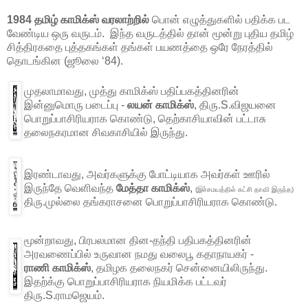
1984 தமிழ் காமிக்ஸ் வரலாற்றில்
பொன் எழுத்துகளில் பதிக்க பட
வேண்டிய ஒரு வருடம். இந்த வருடத்தில் தான் மூன்று புதிய தமிழ்
சித்திரகதை புத்தகங்கள் தங்கள் பயணத்தை ஒரே நேரத்தில்
தொடங்கின (ஜூலை ‘84).
முதலாமாவது, முத்து காமிக்ஸ் பதிப்பகத்தினரின்
இன்னுமொரு படைப்பு -
லயன் காமிக்ஸ்
, திரு.S.விஜயனை
பொறுப்பாசிரியராக கொண்டு, தெற்காசியாவின் பட்டாசு
தலைநகரமான சிவகாசியில் இருந்து.
இரண்டாவது, அவர்களுக்கு போட்டியாக அவர்கள் ஊரில்
இருந்தே வெளிவந்த
மேத்தா காமிக்ஸ்
,
(இச்சமயத்தில் கட்சி தாவி இருந்த)
திரு.முல்லை தங்கராசனை பொறுப்பாசிரியராக கொண்டு.
மூன்றாவது, பிரபலமான தின-தந்தி பதிபகத்தினரின்
அரவணைப்பில் உருவான நமது வலைபூ கதாநாயகர் -
ராணி காமிக்ஸ்
, தமிழக தலைநகர் சென்னையிலிருந்து.
இதற்க்கு பொறுப்பாசிரியராக நியமிக்க பட்டவர்
திரு.S.ராமஜெயம்.