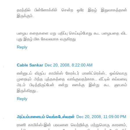
தரத்தில் பின்னோக்கிச் சென்ற ஒரே இதழ் இதுவாகத்தான்
இருக்கும்.
பழைய கதைகளை மறு பதிப்பு செய்யும்போது கூட பழையதை விட
புது இதழ் மிக கேவலமாக வருகிறது
Reply
Cable Sankar
Dec 20, 2008, 8:22:00 AM
என்னுடய் விருப்ப காமிக்ஸ் கேரக்டர் மாண்ட்ரெக்ஸ்.. ஒவ்வொரு
முறையும் அந்த புத்தகத்தை வாங்குவதற்காக.. வீட்டில் எவ்வளவு
அடம் பிடித்திருப்பேன் என்று எனக்கு இன்று கூட ஞாபகம்
இருக்கிறது..
Reply
அய்யம்பாளையம் வெங்கடேஸ்வரன்
Dec 20, 2008, 11:09:00 PM
ராணி காமிக்ஸ்-இன் பரவலான வெற்றிக்கு மற்றுமொரு காரணம்,