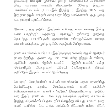
ஒவ்வொரு மாதமும் முறையே ஒன்று, பதினைந்தாம் தேதிகளில்
இதழ் வாசகன் கையில் கிடைத்ததே. 30-வது இதழான
மraக்கோட்டையில் (1986-இல் இருந்து ) இருந்து 107- வது
இதழான நிழல் மனிதன் வரை தொடர்ந்து வாங்கினேன். ஒரு முறை
கூட தாமதம் ஏற்பட்டதில்லை.
ஆனால் முத்து குடும்ப இதழ்கள் எப்போது வரும் என்பது இன்று
வரை யாருக்கும் தெரியாது. ஆனாலும் தங்களது தரத்தை
தொடர்ந்து பராமரிப்பதன் மூலமாகவே தங்களுக்கென மாறாத
வாசகர் வட்டத்தை முத்து குடும்ப இதழ்கள் பெற்றுள்ளன.
ராணி காமிக்ஸில் சுமார் 100 இதழ்களுக்கு பின்னர் அதன் ஆசிரியர்
ராமஜயத்திற்கு பதிலாக ஆ. மா. சாமி என்ற இதழியல் கில்லாடி
ஆசிரியர் ஆனார். 'ஜேம்ஸ் பாண்ட்' - 'ஜேம்ஸ் பாண்டு' என்று
'செந்தமிழில்' ஆனதுதான் மிச்சம்! அப்போதுதான் நீங்கள்
குறிப்பிடும் 'இருண்ட காலம்' ஆரம்பித்தது.
லே அவுட், மொழிமாற்றம், எடிட்டிங் என எல்லாமே அதல பாதளதிற்கு
போய்விட்டது. சுருங்க சொல்வதானால் ராணி காமிக்ஸ்
சிறியவர்களுக்கான 'ராணி - 'குடும்ப' இதழாகிபோனது. 'குடும்ப
வார இதழ்' ராணி கூட சில வருடங்களுக்கு முன்னர் சாமியிடம்
இருந்து விடுவிக்கப்பட்டதால் தப்பி பிழைத்து விட்டது. பாவம்! நமது
ராணி காமிக்ஸ்- க்கு அந்த பாக்கியம் கிட்டாமல் உயிரை விட்டு