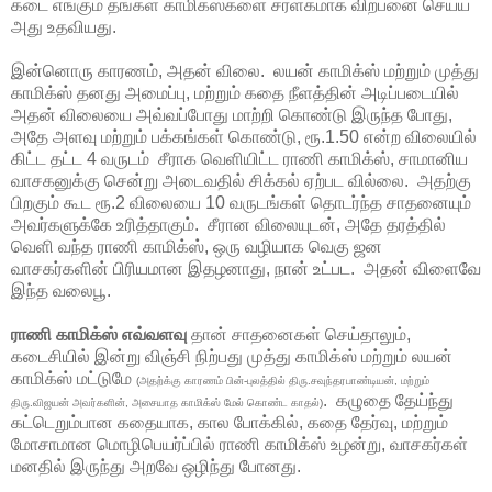
கடை எங்கும் தங்கள் காமிக்ஸ்களை சரளகமாக விற்பனை செய்ய
அது உதவியது.
இன்னொரு காரணம், அதன் விலை. லயன் காமிக்ஸ் மற்றும் முத்து
காமிக்ஸ் தனது அமைப்பு, மற்றும் கதை நீளத்தின் அடிப்படையில்
அதன் விலையை அவ்வப்போது மாற்றி கொண்டு இருந்த போது,
அதே அளவு மற்றும் பக்கங்கள் கொண்டு, ரூ.1.50 என்ற விலையில்
கிட்ட தட்ட 4 வருடம் சீராக வெளியிட்ட ராணி காமிக்ஸ், சாமானிய
வாசகனுக்கு சென்று அடைவதில் சிக்கல் ஏற்பட வில்லை. அதற்கு
பிறகும் கூட ரூ.2 விலையை 10 வருடங்கள் தொடர்ந்த சாதனையும்
அவர்களுக்கே உரித்தாகும். சீரான விலையுடன், அதே தரத்தில்
வெளி வந்த ராணி காமிக்ஸ், ஒரு வழியாக வெகு ஜன
வாசகர்களின் பிரியமான இதழனாது, நான் உட்பட. அதன் விளைவே
இந்த வலைபூ.
ராணி காமிக்ஸ் எவ்வளவு
தான் சாதனைகள் செய்தாலும்,
கடைசியில் இன்று விஞ்சி நிற்பது முத்து காமிக்ஸ் மற்றும் லயன்
காமிக்ஸ் மட்டுமே
(அதற்க்கு காரணம் பின்-புலத்தில் திரு.சவுந்தரபாண்டியன், மற்றும்
. கழுதை தேய்ந்து
திரு.விஜயன் அவர்களின், அசையாத காமிக்ஸ் மேல் கொண்ட காதல்)
கட்டெறும்பான கதையாக, கால போக்கில், கதை தேர்வு, மற்றும்
மோசாமான மொழிபெயர்ப்பில் ராணி காமிக்ஸ் உழன்று, வாசகர்கள்
மனதில் இருந்து அறவே ஒழிந்து போனது.