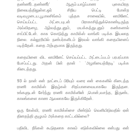
தண்ணீர்..தண்ணீர்’ ஆகும்.யாழ்ப்பாண புகையிரத
நிலையத்திலுள்ள,ஒர் சிறிய பெட்டி போன்ற
வடிவமுடைய,பூபாலசிங்கம் புத்தக சாலையில், லாமினேட்
செய்யப்பட்ட அட்டையுடன் பிராகாசித்துக்கொண்டிருந்த
அவ்விதழை, ஆர்வத்துடனும், மயக்கத்துடனும் கண்களால்
சாப்பிட்டேன். காசு கொடுத்து காமிக்ஸ் வாங்கி படிக்க இயலாத
நிலை. கல்லூரியில் நண்பர்களிடம் இரவல் வாங்கி கதையினைப்
படித்தேன். கதை அற்புதமாக இருந்தது.
கதையினை விட லாமினேட் செய்யப்பட்ட அட்டைப்படம் பரபரப்பாக
பேசப்பட்டது. அதன் பின் தான் ` `அழகியைத்தேடி’ படிக்க
கிடைத்தது.
93 ல் நான் என் நாட்டைப் பிரியும் வரை என் கைகளில் கிடைத்த
ராணி காமிக்ஸ் இதழ்கள் சிறப்பானவையாகவே இருந்தன.
உங்களுடன் சேர்ந்து ராணி காமிக்ஸின் ,பொன்,வசந்த, இருண்ட
காலங்களை காண ஆவலாகவே இருக்கிறேன்.
ஒரு கேள்வி, ராணி காமிக்ஸ்சை மீண்டும் வெளியிடுவதில் ஏன்
தினதந்தி குழுமம் அக்கறை காட்டவில்லை?
பதிவிட நீங்கள் கூடுதலாக காலம் எடுக்கவில்லை என்பது என்