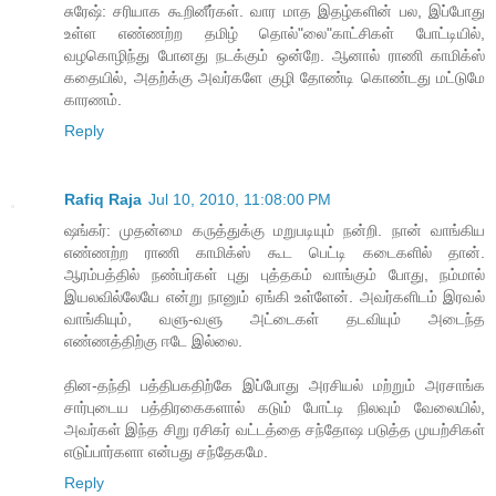
சுரேஷ்: சரியாக கூறினீர்கள். வார மாத இதழ்களின் பல, இப்போது
உள்ள எண்ணற்ற தமிழ் தொல்"லை"காட்சிகள் போட்டியில்,
வழகொழிந்து போனது நடக்கும் ஒன்றே. ஆனால் ராணி காமிக்ஸ்
கதையில், அதற்க்கு அவர்களே குழி தோண்டி கொண்டது மட்டுமே
காரணம்.
Reply
Rafiq Raja
Jul 10, 2010, 11:08:00 PM
ஷங்கர்: முதன்மை கருத்துக்கு மறுபடியும் நன்றி. நான் வாங்கிய
எண்ணற்ற ராணி காமிக்ஸ் கூட பெட்டி கடைகளில் தான்.
ஆரம்பத்தில் நண்பர்கள் புது புத்தகம் வாங்கும் போது, நம்மால்
இயலவில்லேயே என்று நானும் ஏங்கி உள்ளேன். அவர்களிடம் இரவல்
வாங்கியும், வளு-வளு அட்டைகள் தடவியும் அடைந்த
எண்ணத்திற்கு ஈடே இல்லை.
தின-தந்தி பத்திபகதிற்கே இப்போது அரசியல் மற்றும் அரசாங்க
சார்புடைய பத்திரகைகளால் கடும் போட்டி நிலவும் வேலையில்,
அவர்கள் இந்த சிறு ரசிகர் வட்டத்தை சந்தோஷ படுத்த முயற்சிகள்
எடுப்பார்களா என்பது சந்தேகமே.
Reply