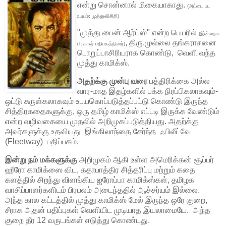
என்று சொன்னால் மிகையாகாது.
(அட்டை பட
உபயம்: முத்துவிசிறி)
"முத்து பைன் ஆர்ட்ஸ்" என்ற பெயரில்
(இன்றைய
, திரு.முல்லை தங்கராசனை
பிரகாஷ் பதிபகத்தினர்)
பொறுப்பாசிரியராக கொண்டு, வெளி வந்த
முத்து காமிக்ஸ்.
அதற்க்கு முன்பு வரை
பத்திரிக்கை அல்ல
வார-மாத இதழ்களில் பக்க நிரப்பிகலாகவும்-
ஒட்டு சுருள்கலாகவும் உபயகொப்படுத்தப்பட்டு கொண்டு இருந்த
சித்திரகதைகளுக்கு, ஒரு தமிழ் காமிக்ஸ் எப்படி இருக்க வேண்டும்
என்ற வழிவகையை முதலில் அறிமுகப்படுத்தியது. அதற்க்கு
அவர்களுக்கு உதவியது இங்கிலாந்தை சேர்ந்த ஃபிலீட்வே
(Fleetway) பதிப்பகம்.
இன்று நம் மக்களுக்கு
அறிமுகம் ஆகி உள்ள அமெரிக்கன் சூப்பர்
ஹீரோ காமிக்ஸை விட, கதாபாத்திர சித்தரிப்பு மற்றும் கதை
களத்தில் சிறந்து விளங்கிய ஐரோப்பா காமிக்ஸ்கள், தமிழக
வாசிப்பாளர்களிடம் பிரபலம் அடைந்ததில் ஆச்சர்யம் இல்லை.
அந்த கால கட்டத்தில் முத்து காமிக்ஸ் மேல் இருந்த ஒரே குறை,
சீராக அதன் பதிப்புகள் வெளியிட முடியாத இயலாமையே. அந்த
குறை தீர 12 வருடங்கள் எடுத்து கொண்டது.