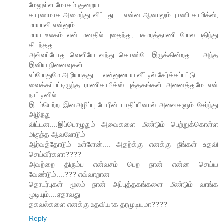
மேலுள்ள மோகம் குறைய
காரணமாக அமைந்து விட்டது.... என்ன ஆனாலும் ராணி காமிக்ஸ்,
மாயாவி என்னும்
மாய உலகம் என் மனதில் புதைந்து, பசுமரத்தாணி போல பதிந்து
கிடந்தது
அவ்வப்போது வெளியே வந்து கொண்டே இருக்கின்றது.... அந்த
இனிய நினைவுகள்
எப்போதுமே அழியாதது.... என்னுடைய வீட்டில் சேர்க்கப்பட்டு
வைக்கப்பட்டிருந்த ராணிகாமிக்ஸ் புத்தகங்கள் அனைத்துமே என்
நாட்டினில்
இடம்பெற்ற இனஅழிப்பு போரின் பாதிப்பினால் அவைகளும் சேர்ந்து
அழிந்து
விட்டன....இப்பொழுதும் அவைகளை மீண்டும் பெற்றுக்கொள்ள
மிகுந்த ஆவலோடும்
ஆர்வத்தோடும் உள்ளேன்.... அதற்க்கு எனக்கு நீங்கள் உதவி
செய்வீர்களா????
அவற்றை திரும்ப என்வசம் பெற நான் என்ன செய்ய
வேண்டும்....??? எவ்வாறான
தொடர்புகள் மூலம் நான் அப்புத்தகங்களை மீண்டும் வாங்க
முடியும்....ஏதாவது
தகவல்களை எனக்கு உதவியாக தரமுடியுமா????
Reply