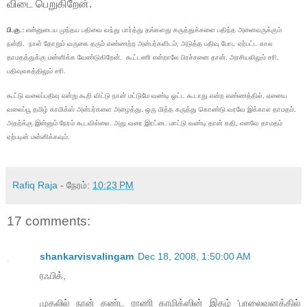
விடை பெறுகிறேன்.
பி.கு.:
என்னுடைய முந்தய பதிவை வந்து பார்த்து தங்களது கருத்துக்களை பதிந்த அனைவருக்கும்
நன்றி. நாள் தோறும் வருகை தரும் எண்ணற்ற அன்பர்களிடம், அடுத்த பதிவு போட ஏற்பட்ட கால
தாமதத்துக்கு மன்னிக்க வேண்டுகிறேன்.
கூட்டணி என்றாலே பிரச்சனை தான், அரசியலிலும் சரி,
பதிவுலகத்திலும் சரி.
கூட்டு வலைப்பதிவு என்று கூறி விட்டு நான் மட்டுமே வண்டி ஓட்ட கூடாது என்ற எண்ணத்தில், ஏனைய
வலைப்பூ தமிழ் காமிக்ஸ் அன்பர்களை அழைத்து, ஒரு மித்த கருத்து கொண்டு வரவே இக்கால தாமதம்.
அதற்க்கு இன்னும் நேரம் கூடவில்லை. அது வரை இரட்டை மாட்டு வண்டி தான் கதி, எனவே தாமதம்
ஏற்படின் மன்னிக்கவும்.
Rafiq Raja
- நேரம்:
10:23 PM
17 comments:
shankarvisvalingam
Dec 18, 2008, 1:50:00 AM
ரஃபிக்,
முதலில் நான் கண்ட ராணி காமிக்ஸின் இதழ் ‘பாலைவனத்தில்